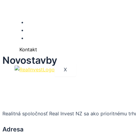
Preskočiť
na
obsah
Domov
O nás
Nehnuteľnosti
Blog
Kontakt
Kontakt
Novostavby
X
Realitná spoločnosť Real Invest NZ sa ako prioritnému t
Adresa