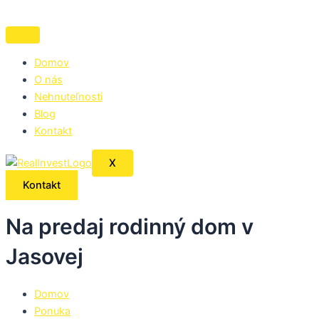
Preskočiť
na
obsah
Domov
O nás
Nehnuteľnosti
Blog
Kontakt
X
Kontakt
Na predaj rodinný dom v
Jasovej
Domov
Ponuka