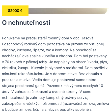
82000 €
O nehnuteľnosti
Ponúkame na predaj starší rodinný dom v obci Jasová.
Poschodový rodinný dom pozostáva na prízemí zo vstupnej
chodby, kuchyne, špajze, wc a komory. Na poschodí sa
nachádzajú dve spálne kúpeľňa a chodba. Dom bol postavený
v 70 rokoch z pálenej tehly. Je napojený na obecnú vodu, plyn,
elektriku, žumpu. Kúrenie je plynové s radiátormi. Dom prešiel v
minulosti rekonštrukciou. Je v dobrom stave. Bez vlhnutia a
praskania muriva. Vedľa domu je postavená samostatne
stojaca priestranná garáž. Pozemok má výmeru necelých 10
árov. V záhrade sú okrasné a ovocné stromy. V cene
nehnuteľnosti je zahrnutý kompletný právny servis,
zabezpečenie všetkých písomností (rezervačná zmluva, zmluva
o budúcej zmluve, kúpna zmluva), poplatky spojené s