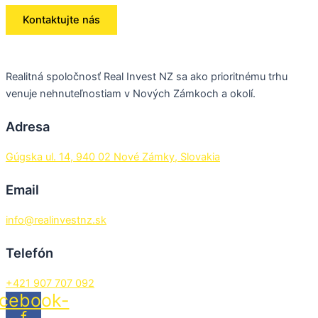
Kontaktujte nás
Realitná spoločnosť Real Invest NZ sa ako prioritnému trhu
venuje nehnuteľnostiam v Nových Zámkoch a okolí.
Adresa
Gúgska ul. 14, 940 02 Nové Zámky, Slovakia
Email
info@realinvestnz.sk
Telefón
+421 907 707 092
cebook-