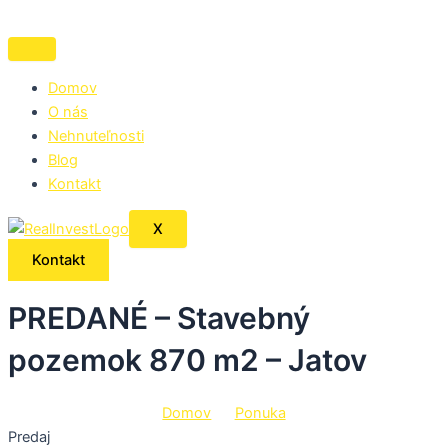
Preskočiť
na
obsah
Domov
O nás
Nehnuteľnosti
Blog
Kontakt
X
Kontakt
PREDANÉ – Stavebný
pozemok 870 m2 – Jatov
Domov
Ponuka
Predaj