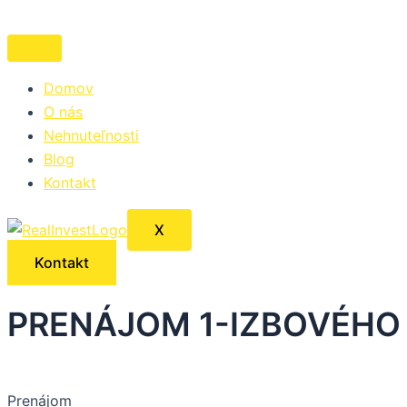
Preskočiť
na
obsah
Domov
O nás
Nehnuteľnosti
Blog
Kontakt
X
Kontakt
PRENÁJOM 1-IZBOVÉHO
Prenájom