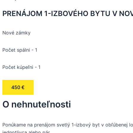
PRENÁJOM 1-IZBOVÉHO BYTU V NO
Nové zámky
Počet spálni - 1
Počet kúpeľni - 1
450 €
O nehnuteľnosti
Ponúkame na prenájom svetlý 1-izbový byt v obľúbenej l
jednotlivca alebo pár.